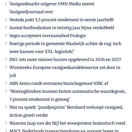
Vastgoedmarkt-uitgever VMN Media neemt
Vastgoedjournaal over
Vesteda pakt 5,5 procent rendement in eerste jaarhelft
Aantal fastfoodzaken in twintig jaar bijna verdubbeld
Segro accepteert overnamebod Prologis
Roerige periode in gemeente Waalwijk achter de rug: toch
weer kansen voor XXL-logistiek?
ING: iets meer nieuwe huizen opgeleverd in 2026 en 2027
Winstreeks Europese vastgoedaandelensector zet door in
juli
ABN Amro rondt overname branchegenoot NIBC af
'Woningfondsen kunnen buiten automatische waardegroei,
3 procent rendement is genoeg'
Wat nu speelt: 'pandjesprins' Bernhard verkoopt vastgoed,
Action groeit verder
Waarom Jaap van der Bijl het woonprotest fantastisch vond
MSCI: Nederlands transactievolume 44 procent hoger in