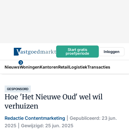
Start gratis
Inloggen
proefperiode
3
Nieuws
Woningen
Kantoren
Retail
Logistiek
Transacties
GESPONSORD
Hoe 'Het Nieuwe Oud' wel wil
verhuizen
Redactie Contentmarketing
Gepubliceerd: 23 jun.
2025
Gewijzigd: 25 jun. 2025