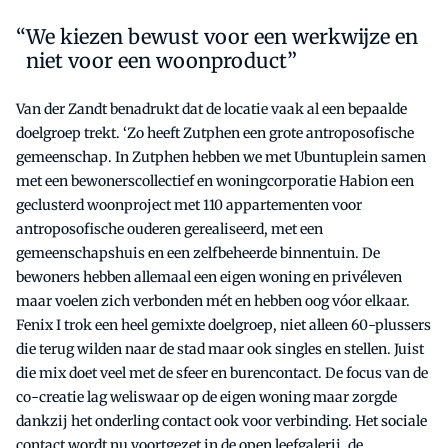
We kiezen bewust voor een werkwijze en
niet voor een woonproduct”
Van der Zandt benadrukt dat de locatie vaak al een bepaalde
doelgroep trekt. ‘Zo heeft Zutphen een grote antroposofische
gemeenschap. In Zutphen hebben we met Ubuntuplein samen
met een bewonerscollectief en woningcorporatie Habion een
geclusterd woonproject met 110 appartementen voor
antroposofische ouderen gerealiseerd, met een
gemeenschapshuis en een zelfbeheerde binnentuin. De
bewoners hebben allemaal een eigen woning en privéleven
maar voelen zich verbonden mét en hebben oog vóor elkaar.
Fenix I trok een heel gemixte doelgroep, niet alleen 60-plussers
die terug wilden naar de stad maar ook singles en stellen. Juist
die mix doet veel met de sfeer en burencontact. De focus van de
co-creatie lag weliswaar op de eigen woning maar zorgde
dankzij het onderling contact ook voor verbinding. Het sociale
contact wordt nu voortgezet in de open leefgalerij, de