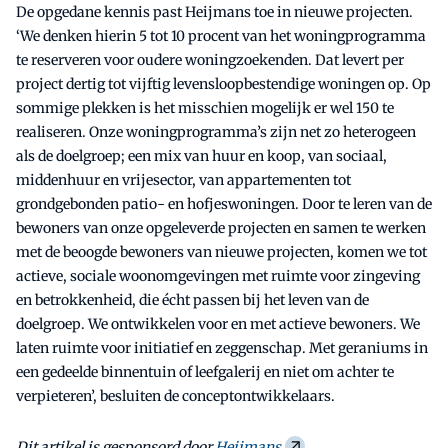
De opgedane kennis past Heijmans toe in nieuwe projecten.
‘We denken hierin 5 tot 10 procent van het woningprogramma
te reserveren voor oudere woningzoekenden. Dat levert per
project dertig tot vijftig levensloopbestendige woningen op. Op
sommige plekken is het misschien mogelijk er wel 150 te
realiseren. Onze woningprogramma’s zijn net zo heterogeen
als de doelgroep; een mix van huur en koop, van sociaal,
middenhuur en vrijesector, van appartementen tot
grondgebonden patio- en hofjeswoningen. Door te leren van de
bewoners van onze opgeleverde projecten en samen te werken
met de beoogde bewoners van nieuwe projecten, komen we tot
actieve, sociale woonomgevingen met ruimte voor zingeving
en betrokkenheid, die écht passen bij het leven van de
doelgroep. We ontwikkelen voor en met actieve bewoners. We
laten ruimte voor initiatief en zeggenschap. Met geraniums in
een gedeelde binnentuin of leefgalerij en niet om achter te
verpieteren’, besluiten de conceptontwikkelaars.
Dit artikel is gesponsord door
Heijmans
.