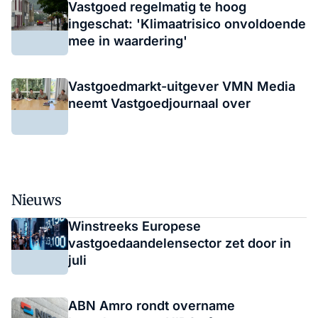
Vastgoed regelmatig te hoog
ingeschat: 'Klimaatrisico onvoldoende
mee in waardering'
Vastgoedmarkt-uitgever VMN Media
neemt Vastgoedjournaal over
Nieuws
Winstreeks Europese
vastgoedaandelensector zet door in
juli
ABN Amro rondt overname