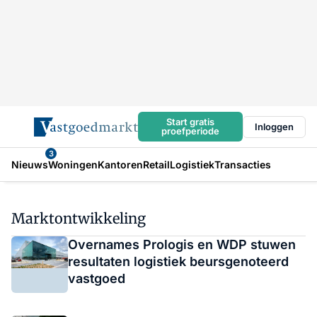
Start gratis
Inloggen
proefperiode
3
Nieuws
Woningen
Kantoren
Retail
Logistiek
Transacties
Marktontwikkeling
Overnames Prologis en WDP stuwen
resultaten logistiek beursgenoteerd
vastgoed