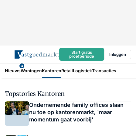
Start gratis
Inloggen
proefperiode
4
Nieuws
Woningen
Kantoren
Retail
Logistiek
Transacties
Topstories Kantoren
Ondernemende family offices slaan
nu toe op kantorenmarkt, 'maar
momentum gaat voorbij'