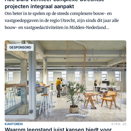
projecten integraal aanpakt
Om beter in te spelen op de steeds complexere bouw- en
vastgoedopgaven in de regio Utrecht, zijn sinds dit jaar alle
bouw- en vastgoedactiviteiten in Midden-Nederland
samengebracht in een nieuwe regionale integrale
werkmaatschappij: Dura Vermeer Bouw en Vastgoed Utrecht.
GESPONSORD
Directievoorzitter Raimond Rozeboom en directeur
Vastgoedontwikkeling Margo Meijer bespreken het belang van
een sterke regionale verankering en een integrale aanpak:
'Zonder verbinding kom je er niet in de complexiteit van de
huidige vraagstukken.'
KANTOREN
6 FEB. 26
Waarom leegstand juist kansen biedt voor