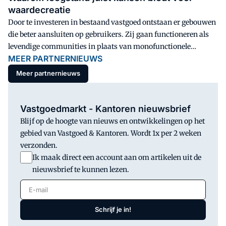
waardecreatie
Door te investeren in bestaand vastgoed ontstaan er gebouwen
die beter aansluiten op gebruikers. Zij gaan functioneren als
levendige communities in plaats van monofunctionele
MEER PARTNERNIEUWS
objecten, zeggen Stijn van de Sande, directeur Dura Vermeer
Commercieel Vastgoed, en Frank Post, business developer
Meer partnernieuws
Bestaande Bouw bij Dura Vermeer. Het creëren van waarde op
deze manier past in de visie van het bedrijf en het inzetten op
Het Goede Doen.
Vastgoedmarkt - Kantoren nieuwsbrief
Blijf op de hoogte van nieuws en ontwikkelingen op het
gebied van Vastgoed & Kantoren. Wordt 1x per 2 weken
verzonden.
Ik maak direct een account aan om artikelen uit de
nieuwsbrief te kunnen lezen.
E-mail
Schrijf je in!