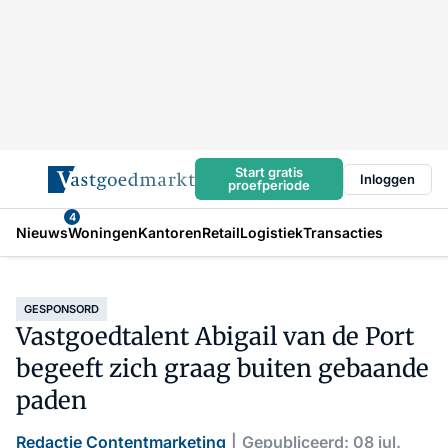
Start gratis
Inloggen
proefperiode
4
Nieuws
Woningen
Kantoren
Retail
Logistiek
Transacties
GESPONSORD
Vastgoedtalent Abigail van de Port
begeeft zich graag buiten gebaande
paden
Redactie Contentmarketing
Gepubliceerd: 08 jul.