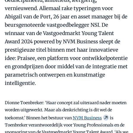
Gedisciplineerd, ambitieus, leergierig,
vernieuwend. Allemaal rake typeringen voor
Abigail van de Port, 26 jaar en asset manager bij de
beursgenoteerde vastgoedbelegger NSI. De
winnaar van de Vastgoedmarkt Young Talent
Award 2024 powered by NVM Business sleept de
prestigieuze titel binnen met haar innovatieve
idee: Praisee, een platform voor ontwikkelpotentie
en grondprijzen door middel van de integratie met
parametrisch ontwerpen en kunstmatige
intelligentie.
Dionne Toenbreker: ‘Haar concept zal uiteraard nader moeten
worden uitgewerkt. Maar als denkrichting is dit wel de
toekomst.’ Binnen het bestuur van
NVM Business
is
Toenbreker verantwoordelijk voor Young Professionals en de
sponsoring van de Vastgoedmarkt Young Talent Award. ‘Als we