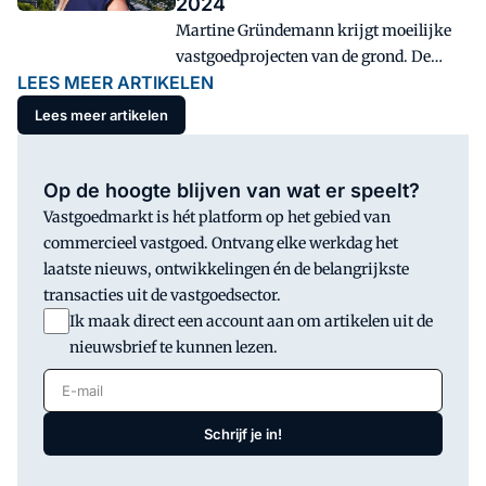
2024
Martine Gründemann krijgt moeilijke
vastgoedprojecten van de grond. De
LEES MEER ARTIKELEN
directeur Ontwikkeling van Zadelhoff is
genomineerd voor de titel
Lees meer artikelen
Vastgoedvrouw/man van het jaar award.
Op de hoogte blijven van wat er speelt?
Vastgoedmarkt is hét platform op het gebied van
commercieel vastgoed. Ontvang elke werkdag het
laatste nieuws, ontwikkelingen én de belangrijkste
transacties uit de vastgoedsector.
Ik maak direct een account aan om artikelen uit de
nieuwsbrief te kunnen lezen.
E-mail
Schrijf je in!