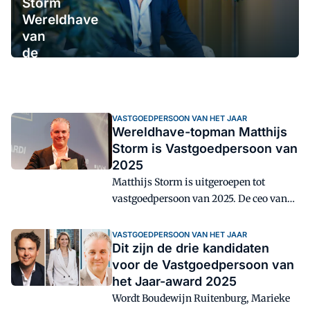
Storm
Wereldhave
van
de
ondergang
VASTGOEDPERSOON VAN HET JAAR
Wereldhave-topman Matthijs
Storm is Vastgoedpersoon van
2025
Matthijs Storm is uitgeroepen tot
vastgoedpersoon van 2025. De ceo van
Wereldhave ontving de belangrijkste
vastgoedprijs van Nederland
VASTGOEDPERSOON VAN HET JAAR
Dit zijn de drie kandidaten
donderdagavond tijdens het Nationaal
voor de Vastgoedpersoon van
Vastgoeddiner in Amsterdam.
het Jaar-award 2025
Wordt Boudewijn Ruitenburg, Marieke