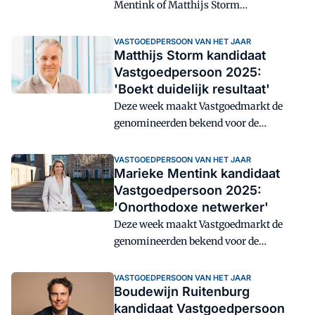
Mentink of Matthijs Storm
Vastgoedpersoon van het jaar 2025?
Maak kennis met de door de jury
VASTGOEDPERSOON VAN HET JAAR
Matthijs Storm kandidaat
geselecteerde kandidaten.
Vastgoedpersoon 2025:
'Boekt duidelijk resultaat'
Deze week maakt Vastgoedmarkt de
genomineerden bekend voor de
Vastgoedpersoon van het Jaar-award. De
derde en laatste gegadigde is Matthijs
VASTGOEDPERSOON VAN HET JAAR
Marieke Mentink kandidaat
Storm, ceo van retailbelegger
Vastgoedpersoon 2025:
Wereldhave.
'Onorthodoxe netwerker'
Deze week maakt Vastgoedmarkt de
genomineerden bekend voor de
Vastgoedpersoon van het Jaar-award
2025. De tweede kanshebber is Marieke
VASTGOEDPERSOON VAN HET JAAR
Boudewijn Ruitenburg
Mentink, divisiedirecteur Bouw en
kandidaat Vastgoedpersoon
Vastgoed bij Dura Vermeer.