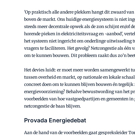
'Op praktisch alle andere plekken hangt dit zwaard va
boven de markt. Ons huidige energiesysteem is niet inge
steeds meer decentrale opwek als de zon schijnt en/of d
horende pieken in elektriciteitsvraag en -aanbod', verte
het systeem niet ingericht om onderlinge uitwisseling 
vragers te faciliteren. Het gevolg? Netcongestie als éé
om te kunnen bouwen. Dit probleem raakt dus zo’n beetj
Het devies luidt: er moet meer worden samengewerkt tu
tussen overheid en markt, op nationale en lokale schaa
concreet doen om te kunnen blijven bouwen én tegelij
energievoorziening? Behalve bewustwording van het pr
voorbeelden van hoe vastgoedpartijen en gemeenten in
netcongestie de baas blijven.
Provada Energiedebat
Aan de hand van de voorbeelden gaat gespreksleider Tom