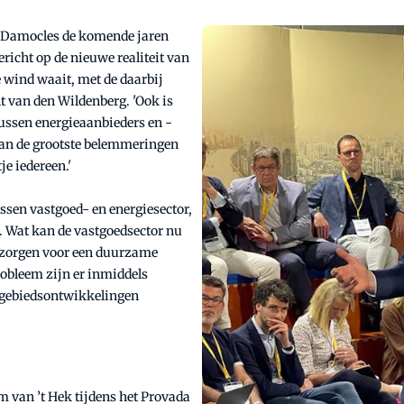
n Damocles de komende jaren
richt op de nieuwe realiteit van
e wind waait, met de daarbij
lt van den Wildenberg. 'Ook is
tussen energieaanbieders en -
n van de grootste belemmeringen
e iedereen.'
ssen vastgoed- en energiesector,
l. Wat kan de vastgoedsector nu
k zorgen voor een duurzame
obleem zijn er inmiddels
 gebiedsontwikkelingen
 van ’t Hek tijdens het Provada