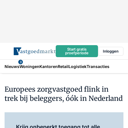
Start gratis
Inloggen
proefperiode
3
Nieuws
Woningen
Kantoren
Retail
Logistiek
Transacties
Europees zorgvastgoed flink in
trek bij beleggers, óók in Nederland
Log in
om dit artikel te lezen.
Krijg onbeperkt toegang tot alle