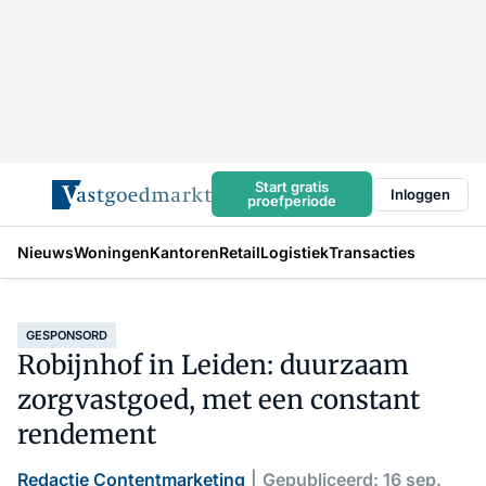
Start gratis
Inloggen
proefperiode
Nieuws
Woningen
Kantoren
Retail
Logistiek
Transacties
GESPONSORD
Robijnhof in Leiden: duurzaam
zorgvastgoed, met een constant
rendement
Redactie Contentmarketing
Gepubliceerd: 16 sep.