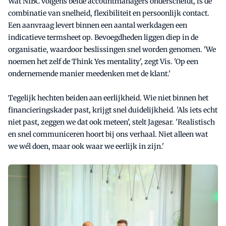
Wat NIBC volgens beide accountmanagers onderscheidt, is de
combinatie van snelheid, flexibiliteit en persoonlijk contact.
Een aanvraag levert binnen een aantal werkdagen een
indicatieve termsheet op. Bevoegdheden liggen diep in de
organisatie, waardoor beslissingen snel worden genomen. 'We
noemen het zelf de Think Yes mentality', zegt Vis. 'Op een
ondernemende manier meedenken met de klant.'
Tegelijk hechten beiden aan eerlijkheid. Wie niet binnen het
financieringskader past, krijgt snel duidelijkheid. 'Als iets echt
niet past, zeggen we dat ook meteen', stelt Jagesar. 'Realistisch
en snel communiceren hoort bij ons verhaal. Niet alleen wat
we wél doen, maar ook waar we eerlijk in zijn.'