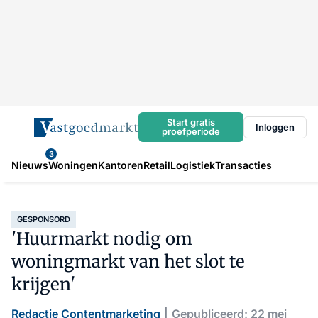
Start gratis
Inloggen
proefperiode
3
Nieuws
Woningen
Kantoren
Retail
Logistiek
Transacties
GESPONSORD
'Huurmarkt nodig om
woningmarkt van het slot te
krijgen'
Redactie Contentmarketing
Gepubliceerd: 22 mei