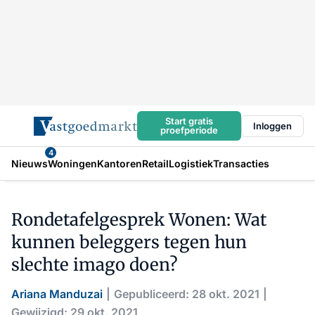
Start gratis
Inloggen
proefperiode
4
Nieuws
Woningen
Kantoren
Retail
Logistiek
Transacties
Rondetafelgesprek Wonen: Wat
kunnen beleggers tegen hun
slechte imago doen?
Ariana Manduzai
Gepubliceerd: 28 okt. 2021
Gewijzigd: 29 okt. 2021