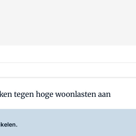
kken tegen hoge woonlasten aan
Log in
om dit artikel te lezen.
ikelen.