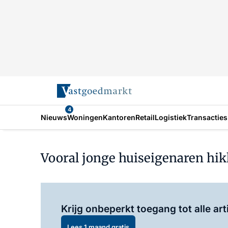
4
Nieuws
Woningen
Kantoren
Retail
Logistiek
Transacties
Vooral jonge huiseigenaren hi
Krijg onbeperkt toegang tot alle art
Lees 1 maand gratis