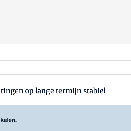
tingen op lange termijn stabiel
Log in
om dit artikel te lezen.
ikelen.