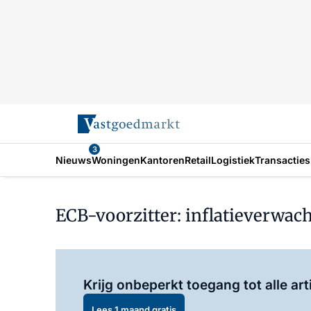
3
Nieuws
Woningen
Kantoren
Retail
Logistiek
Transacties
ECB-voorzitter: inflatieverwach
Krijg onbeperkt toegang tot alle art
Lees 1 maand gratis