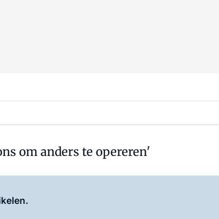
ons om anders te opereren'
Log in
om dit artikel te lezen.
ikelen.