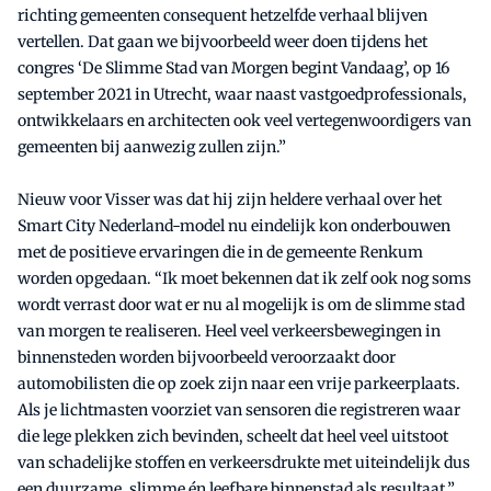
richting gemeenten consequent hetzelfde verhaal blijven
vertellen. Dat gaan we bijvoorbeeld weer doen tijdens het
congres ‘De Slimme Stad van Morgen begint Vandaag’, op 16
september 2021 in Utrecht, waar naast vastgoedprofessionals,
ontwikkelaars en architecten ook veel vertegenwoordigers van
gemeenten bij aanwezig zullen zijn.”
Nieuw voor Visser was dat hij zijn heldere verhaal over het
Smart City Nederland-model nu eindelijk kon onderbouwen
met de positieve ervaringen die in de gemeente Renkum
worden opgedaan. “Ik moet bekennen dat ik zelf ook nog soms
wordt verrast door wat er nu al mogelijk is om de slimme stad
van morgen te realiseren. Heel veel verkeersbewegingen in
binnensteden worden bijvoorbeeld veroorzaakt door
automobilisten die op zoek zijn naar een vrije parkeerplaats.
Als je lichtmasten voorziet van sensoren die registreren waar
die lege plekken zich bevinden, scheelt dat heel veel uitstoot
van schadelijke stoffen en verkeersdrukte met uiteindelijk dus
een duurzame, slimme én leefbare binnenstad als resultaat.”