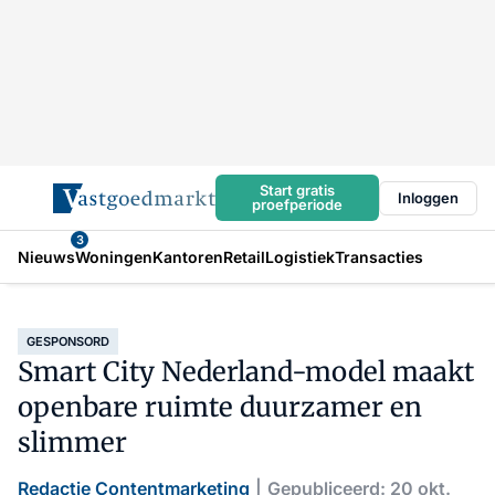
Start gratis
Inloggen
proefperiode
3
Nieuws
Woningen
Kantoren
Retail
Logistiek
Transacties
GESPONSORD
Smart City Nederland-model maakt
openbare ruimte duurzamer en
slimmer
Redactie Contentmarketing
Gepubliceerd: 20 okt.