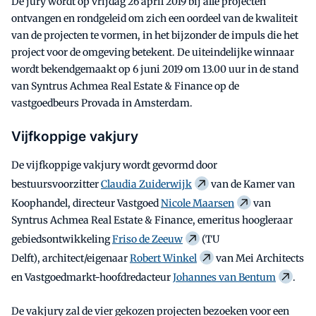
De jury wordt op vrijdag 26 april 2019 bij alle projecten
ontvangen en rondgeleid om zich een oordeel van de kwaliteit
van de projecten te vormen, in het bijzonder de impuls die het
project voor de omgeving betekent. De uiteindelijke winnaar
wordt bekendgemaakt op 6 juni 2019 om 13.00 uur in de stand
van Syntrus Achmea Real Estate & Finance op de
vastgoedbeurs Provada in Amsterdam.
Vijfkoppige vakjury
De vijfkoppige vakjury wordt gevormd door
bestuursvoorzitter
Claudia Zuiderwijk
van de Kamer van
Koophandel, directeur Vastgoed
Nicole Maarsen
van
Syntrus Achmea Real Estate & Finance, emeritus hoogleraar
gebiedsontwikkeling
Friso de Zeeuw
(TU
Delft), architect/eigenaar
Robert Winkel
van Mei Architects
en Vastgoedmarkt-hoofdredacteur
Johannes van Bentum
.
De vakjury zal de vier gekozen projecten bezoeken voor een