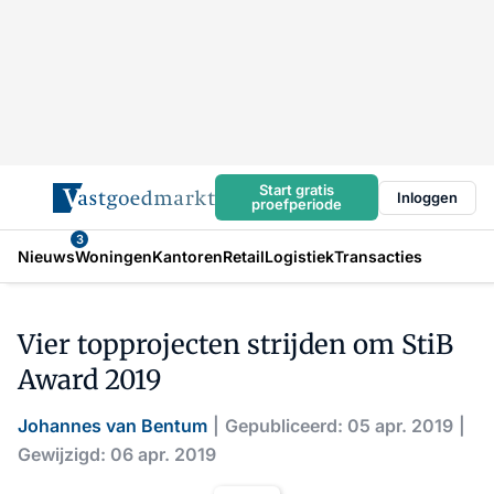
Start gratis
Inloggen
proefperiode
3
Nieuws
Woningen
Kantoren
Retail
Logistiek
Transacties
Vier topprojecten strijden om StiB
Award 2019
Johannes van Bentum
Gepubliceerd: 05 apr. 2019
Gewijzigd: 06 apr. 2019