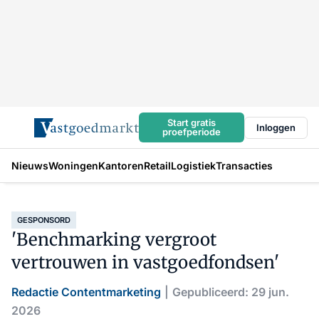
Start gratis
Inloggen
proefperiode
Nieuws
Woningen
Kantoren
Retail
Logistiek
Transacties
GESPONSORD
'Benchmarking vergroot
vertrouwen in vastgoedfondsen'
Redactie Contentmarketing
Gepubliceerd: 29 jun.
2026