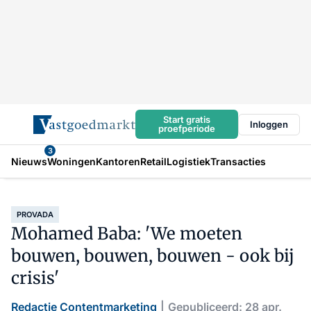
Start gratis
Inloggen
proefperiode
3
Nieuws
Woningen
Kantoren
Retail
Logistiek
Transacties
PROVADA
Mohamed Baba: 'We moeten
bouwen, bouwen, bouwen - ook bij
crisis'
Redactie Contentmarketing
Gepubliceerd: 28 apr.