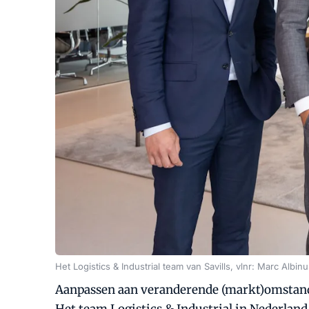
Het Logistics & Industrial team van Savills, vlnr: Marc Al
Aanpassen aan veranderende (markt)omstandig