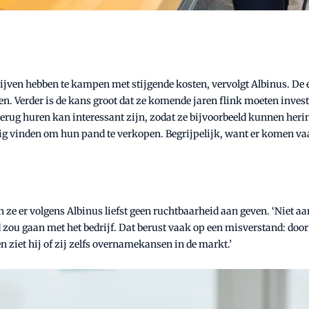
drijven hebben te kampen met stijgende kosten, vervolgt Albinus. D
gen. Verder is de kans groot dat ze komende jaren flink moeten inv
erug huren kan interessant zijn, zodat ze bijvoorbeeld kunnen herin
tig vinden om hun pand te verkopen. Begrijpelijk, want er komen vaa
n ze er volgens Albinus liefst geen ruchtbaarheid aan geven. ‘Niet a
d zou gaan met het bedrijf. Dat berust vaak op een misverstand: door
n ziet hij of zij zelfs overnamekansen in de markt.’