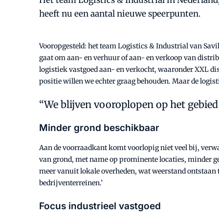
Het team Logistics & Industrial in Nederland,
heeft nu een aantal nieuwe speerpunten.
Vooropgesteld: het team Logistics & Industrial van Savill
gaat om aan- en verhuur of aan- en verkoop van distribut
logistiek vastgoed aan- en verkocht, waaronder XXL dist
positie willen we echter graag behouden. Maar de logi
We blijven vooroplopen op het gebied
Minder grond beschikbaar
Aan de voorraadkant komt voorlopig niet veel bij, verwa
van grond, met name op prominente locaties, minder ge
meer vanuit lokale overheden, wat weerstand ontstaan t
bedrijventerreinen.’
Focus industrieel vastgoed