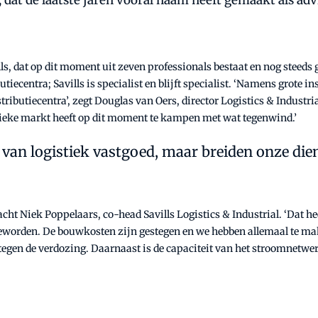
 dat de laatste jaren vooral naam heeft gemaakt als advi
s, dat op dit moment uit zeven professionals bestaat en nog steeds groe
iecentra; Savills is specialist en blijft specialist. ‘Namens grote in
ributiecentra’, zegt Douglas van Oers, director Logistics & Industria
stieke markt heeft op dit moment te kampen met wat tegenwind.’
 van logistiek vastgoed, maar breiden onze die
cht Niek Poppelaars, co-head Savills Logistics & Industrial. ‘Dat he
worden. De bouwkosten zijn gestegen en we hebben allemaal te make
egen de verdozing. Daarnaast is de capaciteit van het stroomnetwer