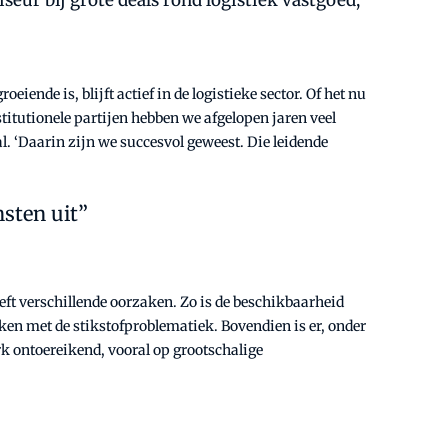
seur bij grote deals rond logistiek vastgoed,
iende is, blijft actief in de logistieke sector. Of het nu
stitutionele partijen hebben we afgelopen jaren veel
l. ‘Daarin zijn we succesvol geweest. Die leidende
nsten uit”
eft verschillende oorzaken. Zo is de beschikbaarheid
n met de stikstofproblematiek. Bovendien is er, onder
k ontoereikend, vooral op grootschalige