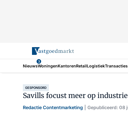
3
Nieuws
Woningen
Kantoren
Retail
Logistiek
Transacties
GESPONSORD
Savills focust meer op industri
Redactie Contentmarketing
Gepubliceerd: 08 