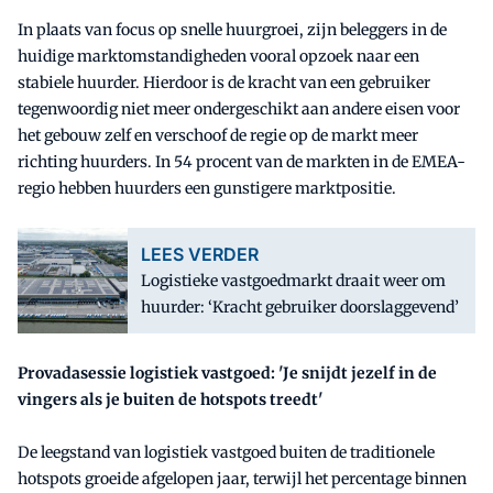
In plaats van focus op snelle huurgroei, zijn beleggers in de
huidige marktomstandigheden vooral opzoek naar een
stabiele huurder. Hierdoor is de kracht van een gebruiker
tegenwoordig niet meer ondergeschikt aan andere eisen voor
het gebouw zelf en verschoof de regie op de markt meer
richting huurders. In 54 procent van de markten in de EMEA-
regio hebben huurders een gunstigere marktpositie.
LEES VERDER
Logistieke vastgoedmarkt draait weer om
huurder: ‘Kracht gebruiker doorslaggevend’
Provadasessie logistiek vastgoed: 'Je snijdt jezelf in de
vingers als je buiten de hotspots treedt'
De leegstand van logistiek vastgoed buiten de traditionele
hotspots groeide afgelopen jaar, terwijl het percentage binnen