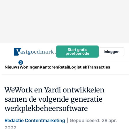
Start gratis
Inloggen
proefperiode
3
Nieuws
Woningen
Kantoren
Retail
Logistiek
Transacties
WeWork en Yardi ontwikkelen
samen de volgende generatie
werkplekbeheersoftware
Redactie Contentmarketing
Gepubliceerd: 28 apr.
2022