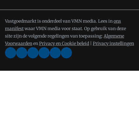
Vastgoedmarkt is onderdeel van VMN media. Lees in
ons
manifest
waar VMN media voor staat. Op gebruik van deze
site zijn de volgende regelingen van toepassing:
Algemene
Voorwaarden
en
Privacy en Cookie beleid
|
Privacy instellingen