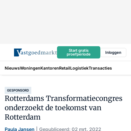
Start gratis
Inloggen
proefperiode
Nieuws
Woningen
Kantoren
Retail
Logistiek
Transacties
GESPONSORD
Rotterdams Transformatiecongres
onderzoekt de toekomst van
Rotterdam
Paula Jansen
Gepubliceerd: 02 mrt. 2022