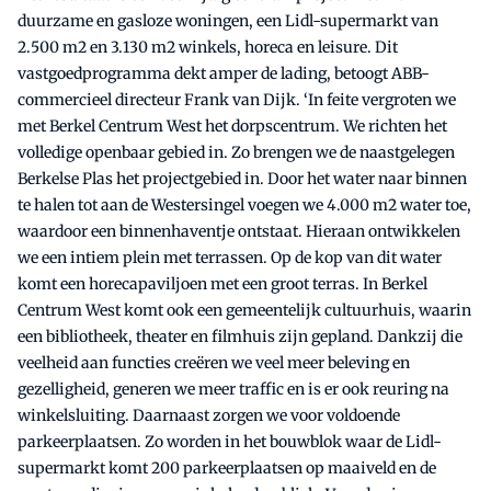
duurzame en gasloze woningen, een Lidl-supermarkt van
2.500 m2 en 3.130 m2 winkels, horeca en leisure. Dit
vastgoedprogramma dekt amper de lading, betoogt ABB-
commercieel directeur Frank van Dijk. ‘In feite vergroten we
met Berkel Centrum West het dorpscentrum. We richten het
volledige openbaar gebied in. Zo brengen we de naastgelegen
Berkelse Plas het projectgebied in. Door het water naar binnen
te halen tot aan de Westersingel voegen we 4.000 m2 water toe,
waardoor een binnenhaventje ontstaat. Hieraan ontwikkelen
we een intiem plein met terrassen. Op de kop van dit water
komt een horecapaviljoen met een groot terras. In Berkel
Centrum West komt ook een gemeentelijk cultuurhuis, waarin
een bibliotheek, theater en filmhuis zijn gepland. Dankzij die
veelheid aan functies creëren we veel meer beleving en
gezelligheid, generen we meer traffic en is er ook reuring na
winkelsluiting. Daarnaast zorgen we voor voldoende
parkeerplaatsen. Zo worden in het bouwblok waar de Lidl-
supermarkt komt 200 parkeerplaatsen op maaiveld en de