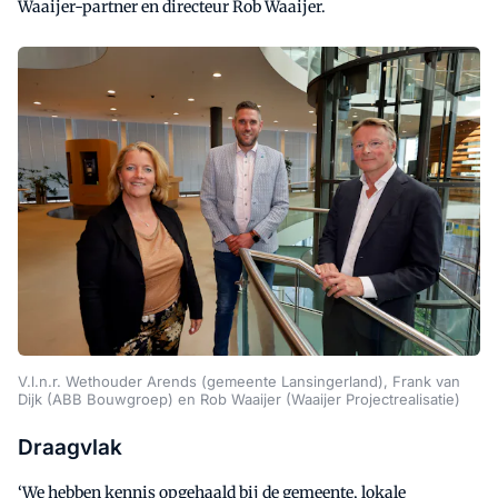
Waaijer-partner en directeur Rob Waaijer.
V.l.n.r. Wethouder Arends (gemeente Lansingerland), Frank van
Dijk (ABB Bouwgroep) en Rob Waaijer (Waaijer Projectrealisatie)
Draagvlak
‘We hebben kennis opgehaald bij de gemeente, lokale