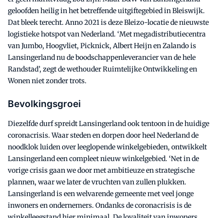
geloofden heilig in het betreffende uitgiftegebied in Bleiswijk.
Dat bleek terecht. Anno 2021 is deze Bleizo-locatie de nieuwste
logistieke hotspot van Nederland. ‘Met megadistributiecentra
van Jumbo, Hoogvliet, Picknick, Albert Heijn en Zalando is
Lansingerland nu de boodschappenleverancier van de hele
Randstad’, zegt de wethouder Ruimtelijke Ontwikkeling en
Wonen niet zonder trots.
Bevolkingsgroei
Diezelfde durf spreidt Lansingerland ook tentoon in de huidige
coronacrisis. Waar steden en dorpen door heel Nederland de
noodklok luiden over leeglopende winkelgebieden, ontwikkelt
Lansingerland een compleet nieuw winkelgebied. ‘Net in de
vorige crisis gaan we door met ambitieuze en strategische
plannen, waar we later de vruchten van zullen plukken.
Lansingerland is een welvarende gemeente met veel jonge
inwoners en ondernemers. Ondanks de coronacrisis is de
winkelleegstand hier minimaal. De loyaliteit van inwoners