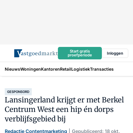
Start gratis
Inloggen
proefperiode
Nieuws
Woningen
Kantoren
Retail
Logistiek
Transacties
GESPONSORD
Lansingerland krijgt er met Berkel
Centrum West een hip én dorps
verblijfsgebied bij
Redactie Contentmarketing
Gepubliceerd: 18 okt.