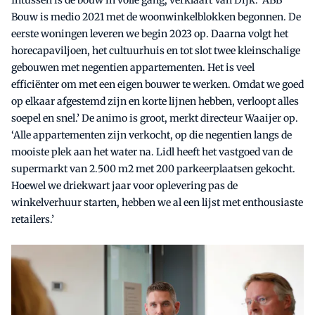
Intussen is de bouw in volle gang, verklaart Van Dijk. ‘ABB
Bouw is medio 2021 met de woonwinkelblokken begonnen. De
eerste woningen leveren we begin 2023 op. Daarna volgt het
horecapaviljoen, het cultuurhuis en tot slot twee kleinschalige
gebouwen met negentien appartementen. Het is veel
efficiënter om met een eigen bouwer te werken. Omdat we goed
op elkaar afgestemd zijn en korte lijnen hebben, verloopt alles
soepel en snel.’ De animo is groot, merkt directeur Waaijer op.
‘Alle appartementen zijn verkocht, op die negentien langs de
mooiste plek aan het water na. Lidl heeft het vastgoed van de
supermarkt van 2.500 m2 met 200 parkeerplaatsen gekocht.
Hoewel we driekwart jaar voor oplevering pas de
winkelverhuur starten, hebben we al een lijst met enthousiaste
retailers.’