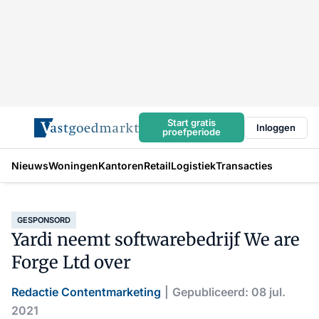
Start gratis
Inloggen
proefperiode
Nieuws
Woningen
Kantoren
Retail
Logistiek
Transacties
GESPONSORD
Yardi neemt softwarebedrijf We are
Forge Ltd over
Redactie Contentmarketing
Gepubliceerd: 08 jul.
2021