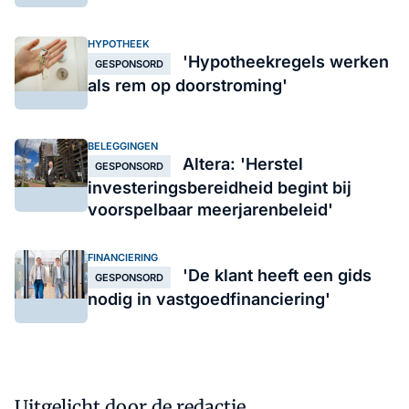
HYPOTHEEK
'Hypotheekregels werken
GESPONSORD
als rem op doorstroming'
BELEGGINGEN
Altera: 'Herstel
GESPONSORD
investeringsbereidheid begint bij
voorspelbaar meerjarenbeleid'
FINANCIERING
'De klant heeft een gids
GESPONSORD
nodig in vastgoedfinanciering'
Uitgelicht door de redactie