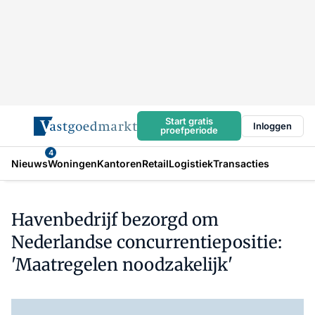
Start gratis
Inloggen
proefperiode
4
Nieuws
Woningen
Kantoren
Retail
Logistiek
Transacties
Havenbedrijf bezorgd om
Nederlandse concurrentiepositie:
'Maatregelen noodzakelijk'