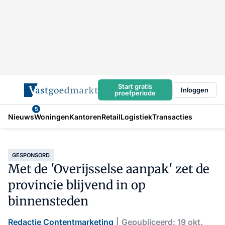
Start gratis
Inloggen
proefperiode
5
Nieuws
Woningen
Kantoren
Retail
Logistiek
Transacties
GESPONSORD
Met de 'Overijsselse aanpak' zet de
provincie blijvend in op
binnensteden
Redactie Contentmarketing
Gepubliceerd: 19 okt.