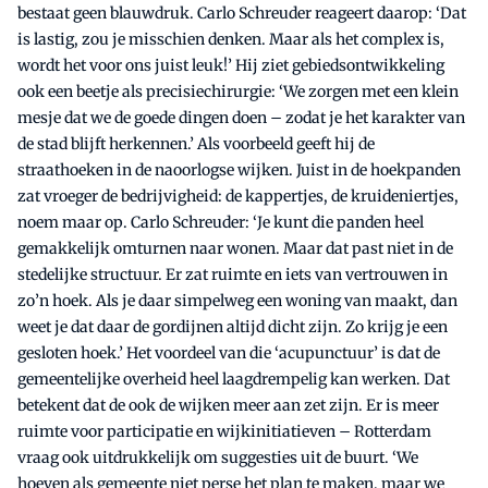
bestaat geen blauwdruk. Carlo Schreuder reageert daarop: ‘Dat
is lastig, zou je misschien denken. Maar als het complex is,
wordt het voor ons juist leuk!’ Hij ziet gebiedsontwikkeling
ook een beetje als precisiechirurgie: ‘We zorgen met een klein
mesje dat we de goede dingen doen – zodat je het karakter van
de stad blijft herkennen.’ Als voorbeeld geeft hij de
straathoeken in de naoorlogse wijken. Juist in de hoekpanden
zat vroeger de bedrijvigheid: de kappertjes, de kruideniertjes,
noem maar op. Carlo Schreuder: ‘Je kunt die panden heel
gemakkelijk omturnen naar wonen. Maar dat past niet in de
stedelijke structuur. Er zat ruimte en iets van vertrouwen in
zo’n hoek. Als je daar simpelweg een woning van maakt, dan
weet je dat daar de gordijnen altijd dicht zijn. Zo krijg je een
gesloten hoek.’ Het voordeel van die ‘acupunctuur’ is dat de
gemeentelijke overheid heel laagdrempelig kan werken. Dat
betekent dat de ook de wijken meer aan zet zijn. Er is meer
ruimte voor participatie en wijkinitiatieven – Rotterdam
vraag ook uitdrukkelijk om suggesties uit de buurt. ‘We
hoeven als gemeente niet perse het plan te maken, maar we