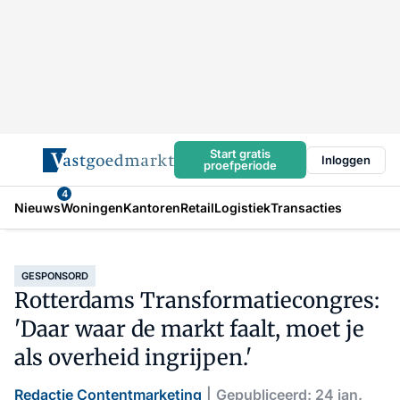
Start gratis
Inloggen
proefperiode
4
Nieuws
Woningen
Kantoren
Retail
Logistiek
Transacties
GESPONSORD
Rotterdams Transformatiecongres:
'Daar waar de markt faalt, moet je
als overheid ingrijpen.'
Redactie Contentmarketing
Gepubliceerd: 24 jan.