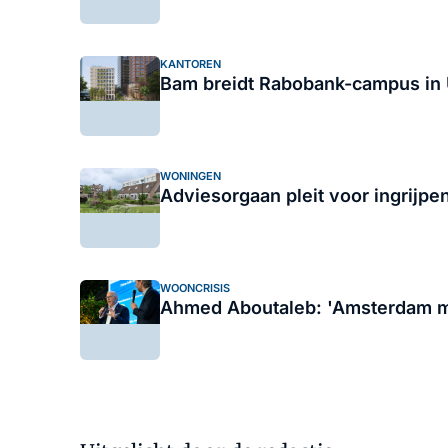
KANTOREN
Bam breidt Rabobank-campus in U
WONINGEN
Adviesorgaan pleit voor ingrijp
WOONCRISIS
Ahmed Aboutaleb: 'Amsterdam mo