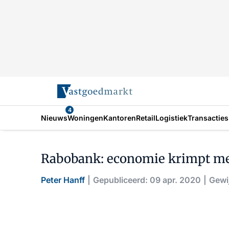
4
Nieuws
Woningen
Kantoren
Retail
Logistiek
Transacties
Rabobank: economie krimpt met
Peter Hanff
Gepubliceerd: 09 apr. 2020
Gewij