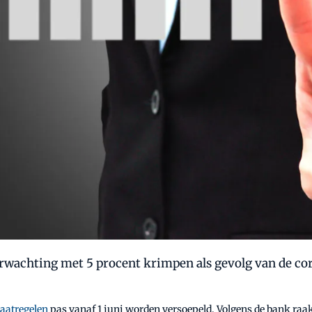
rwachting met 5 procent krimpen als gevolg van de coro
aatregelen
pas vanaf 1 juni worden versoepeld. Volgens de bank raa