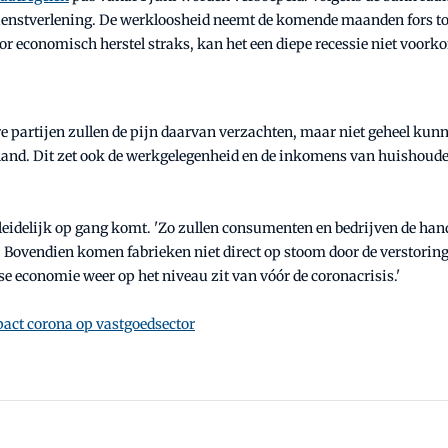
 dienstverlening. De werkloosheid neemt de komende maanden fors 
or economisch herstel straks, kan het een diepe recessie niet voork
e partijen zullen de pijn daarvan verzachten, maar niet geheel ku
de hand. Dit zet ook de werkgelegenheid en de inkomens van huishou
geleidelijk op gang komt. 'Zo zullen consumenten en bedrijven de ha
en. Bovendien komen fabrieken niet direct op stoom door de verstor
se economie weer op het niveau zit van vóór de coronacrisis.'
pact corona op vastgoedsector