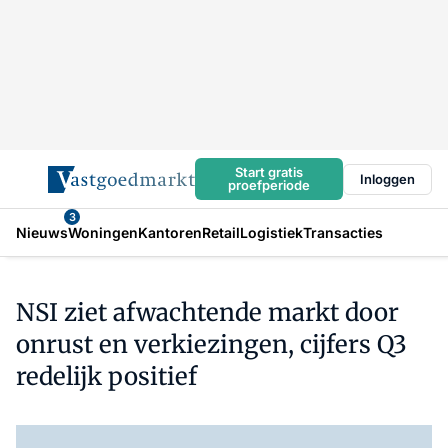
Start gratis
Inloggen
proefperiode
3
Nieuws
Woningen
Kantoren
Retail
Logistiek
Transacties
NSI ziet afwachtende markt door
onrust en verkiezingen, cijfers Q3
redelijk positief