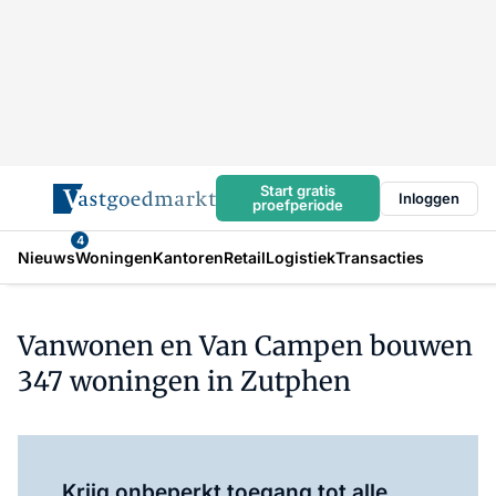
Start gratis
Inloggen
proefperiode
4
Nieuws
Woningen
Kantoren
Retail
Logistiek
Transacties
Vanwonen en Van Campen bouwen
347 woningen in Zutphen
Log in
om dit artikel te lezen.
Krijg onbeperkt toegang tot alle