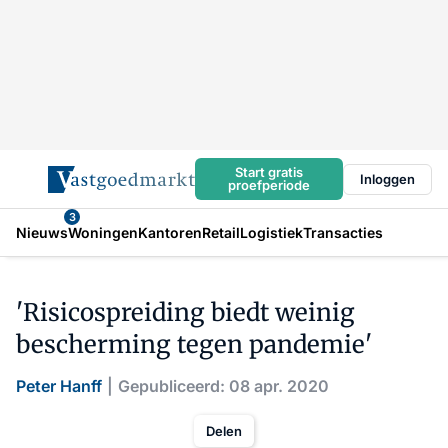
Start gratis
Inloggen
proefperiode
3
Nieuws
Woningen
Kantoren
Retail
Logistiek
Transacties
'Risicospreiding biedt weinig
bescherming tegen pandemie'
Peter Hanff
Gepubliceerd: 08 apr. 2020
Delen