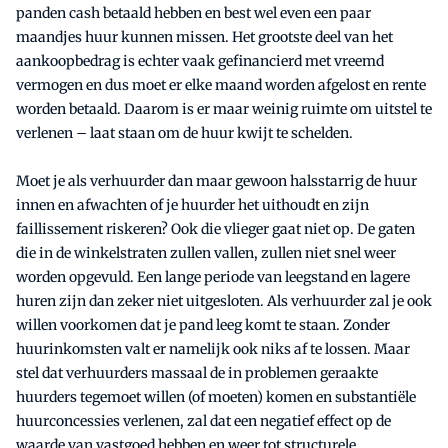
panden cash betaald hebben en best wel even een paar
maandjes huur kunnen missen. Het grootste deel van het
aankoopbedrag is echter vaak gefinancierd met vreemd
vermogen en dus moet er elke maand worden afgelost en rente
worden betaald. Daarom is er maar weinig ruimte om uitstel te
verlenen – laat staan om de huur kwijt te schelden.
Moet je als verhuurder dan maar gewoon halsstarrig de huur
innen en afwachten of je huurder het uithoudt en zijn
faillissement riskeren? Ook die vlieger gaat niet op. De gaten
die in de winkelstraten zullen vallen, zullen niet snel weer
worden opgevuld. Een lange periode van leegstand en lagere
huren zijn dan zeker niet uitgesloten. Als verhuurder zal je ook
willen voorkomen dat je pand leeg komt te staan. Zonder
huurinkomsten valt er namelijk ook niks af te lossen. Maar
stel dat verhuurders massaal de in problemen geraakte
huurders tegemoet willen (of moeten) komen en substantiële
huurconcessies verlenen, zal dat een negatief effect op de
waarde van vastgoed hebben en weer tot structurele