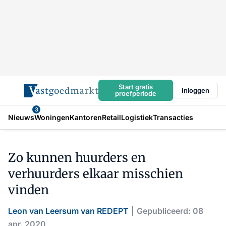
Start gratis
Inloggen
proefperiode
3
Nieuws
Woningen
Kantoren
Retail
Logistiek
Transacties
Zo kunnen huurders en
verhuurders elkaar misschien
vinden
Leon van Leersum van REDEPT
Gepubliceerd: 08
apr. 2020