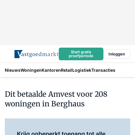
Start gratis
Inloggen
proefperiode
Nieuws
Woningen
Kantoren
Retail
Logistiek
Transacties
Dit betaalde Amvest voor 208
woningen in Berghaus
Log in
om dit artikel te lezen.
Krijg onbeperkt toegang tot alle