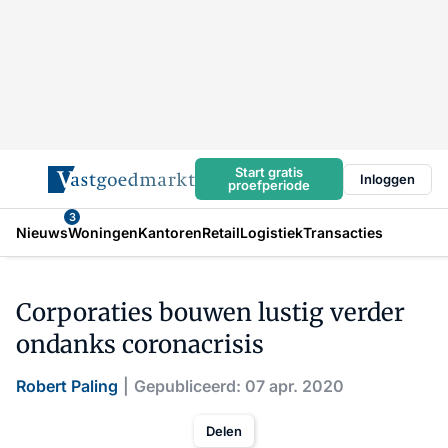
Start gratis
Inloggen
proefperiode
3
Nieuws
Woningen
Kantoren
Retail
Logistiek
Transacties
Corporaties bouwen lustig verder
ondanks coronacrisis
Robert Paling
Gepubliceerd: 07 apr. 2020
Delen