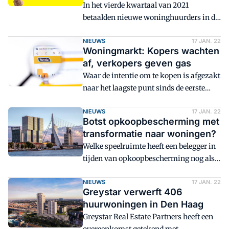
In het vierde kwartaal van 2021
betaalden nieuwe woninghuurders in de
vrije sector gemiddeld 5,3 procent meer
dan in het vierde kwartaal van 2020, zo
NIEUWS
17 JAN. 22
Woningmarkt: Kopers wachten
blijkt uit cijfers van woningplatform
af, verkopers geven gas
Pararius. Dit is de grootste procentuele
Waar de intentie om te kopen is afgezakt
stijging sinds het derde kwartaal van
naar het laagste punt sinds de eerste
2018, toen de huurprijzen stegen met 5,9
meting van de Funda Index, is de
procent.
intentie om te verkopen juist gestegen.
NIEUWS
17 JAN. 22
Botst opkoopbescherming met
transformatie naar woningen?
Welke speelruimte heeft een belegger in
tijden van opkoopbescherming nog als
hij of zij wil investeren in
huurwoningen? Volgens een juridisch
NIEUWS
17 JAN. 22
Greystar verwerft 406
medewerker van de gemeente Rotterdam
huurwoningen in Den Haag
is zelfs transformatie naar woningen
Greystar Real Estate Partners heeft een
om deze te verhuren uit den boze.