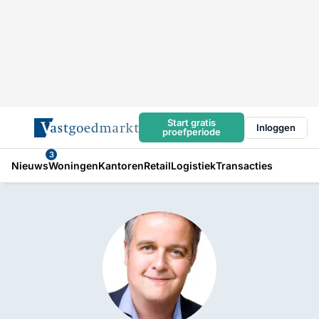
Start gratis
Inloggen
proefperiode
3
Nieuws
Woningen
Kantoren
Retail
Logistiek
Transacties