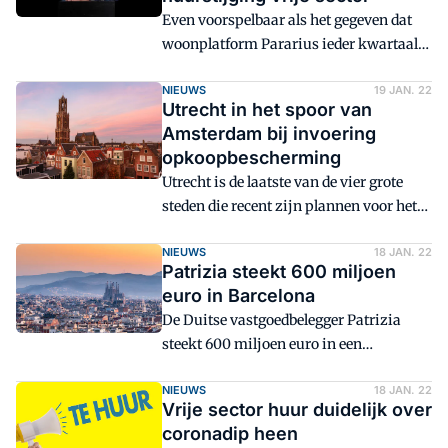
Even voorspelbaar als het gegeven dat
woonplatform Pararius ieder kwartaal
de huurprijzen in de vrije sector
indiceert, is de reactie van de
NIEUWS
19 JAN. 22
Utrecht in het spoor van
woningbeleggers hierop. Volgens IVBN
Amsterdam bij invoering
en Vastgoed Belang vertellen de cijfers
opkoopbescherming
niet het hele verhaal en is over de gehele
Utrecht is de laatste van de vier grote
linie nog geen sprake van bovenmatige
steden die recent zijn plannen voor het
huurstijging.
invoeren van opkoopbescherming
bekend heeft gemaakt. De Domstad
NIEUWS
18 JAN. 22
Patrizia steekt 600 miljoen
kiest net als Amsterdam voor een hoge
euro in Barcelona
WOZ-waarde als grens voor het
De Duitse vastgoedbelegger Patrizia
opkoopverbod en voor een stadsbrede
steekt 600 miljoen euro in een
invoering.
woningportefeuille in de Spaanse stad
Barcelona. De woningen vallen onder
NIEUWS
18 JAN. 22
Vrije sector huur duidelijk over
Patrizia's residentiële vlaggenschip: het
coronadip heen
Living Cities fonds.