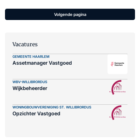
pispaaltje voor partijen die vinden dat
senioren plaats moeten maken voor
Volgende pagina
starters die niet aan hun trekken komen
op de woningmarkt. Volgens Lana
Gerssen, voorzitter van vakgroep Wonen
bij de NVM, is die redenatie te kort door
Vacatures
te bocht.
GEMEENTE HAARLEM
Assetmanager Vastgoed
WBV-WILLIBRORDUS
Wijkbeheerder
WONINGBOUWVERENIGING ST. WILLIBRORDUS
Opzichter Vastgoed