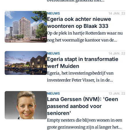
overeenkomst getekend met
ontwikkelende bouwer Stebru voor de
verwerving van 406 middenhuur en
NIEUWS
14 JAN. 22
Egeria ook achter nieuwe
vrije sector huurwoningen in
woontoren op Blaak 333
nieuwbouwproject Levels in Den Haag.
Op de plek in hartje Rotterdam waar nu
In totaal omvat het project 548 vrije
nog het voormalige kantoor van de
sector en sociale huurappartementen
Rabobank staat, moet uiterlijk in 2023
inclusief kantoorruimte, kleinschalige
een woontoren met ruim 300
NIEUWS
14 JAN. 22
bedrijvigheid en een parkeergarage.
Egeria stapt in transformatie
appartementen zijn verrezen. Ered, de
werf Muiden
ontwikkelden dochter van de
Egeria, het investeringsbedrijf van
investeringsbedrijf Egeria, is ook in dit
investeerder Peter Visser, is in de
geval de opdrachtgever.
transformatie van de voormalige
Schoutenwerf in Muiden gestapt. Op het
NIEUWS
13 JAN. 22
Lana Gerssen (NVM): 'Geen
terrein moeten 57 woningen verrijzen.
passend aanbod voor
senioren'
Empty nesters die blijven wonen in een
grote gezinswoning zijn al langer het