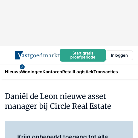
Start gratis
Inloggen
proefperiode
3
Nieuws
Woningen
Kantoren
Retail
Logistiek
Transacties
Daniël de Leon nieuwe asset
manager bij Circle Real Estate
Log in
om dit artikel te lezen.
Krijg onbeperkt toegang tot alle