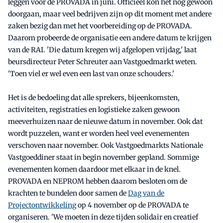
leggen voor de PROVADA in juni. Officieel kon het nog gewoon
doorgaan, maar veel bedrijven zijn op dit moment met andere
zaken bezig dan met het voorbereiding op de PROVADA.
Daarom probeerde de organisatie een andere datum te krijgen
van de RAI. 'Die datum kregen wij afgelopen vrijdag,' laat
beursdirecteur Peter Schreuter aan Vastgoedmarkt weten.
'Toen viel er wel even een last van onze schouders.'
Het is de bedoeling dat alle sprekers, bijeenkomsten,
activiteiten, registraties en logistieke zaken gewoon
meeverhuizen naar de nieuwe datum in november. Ook dat
wordt puzzelen, want er worden heel veel evenementen
verschoven naar november. Ook Vastgoedmarkts Nationale
Vastgoeddiner staat in begin november gepland. Sommige
evenementen komen daardoor met elkaar in de knel.
PROVADA en NEPROM hebben daarom besloten om de
krachten te bundelen door samen de
Dag van de
Projectontwikkeling
op 4 november op de PROVADA te
organiseren. 'We moeten in deze tijden solidair en creatief