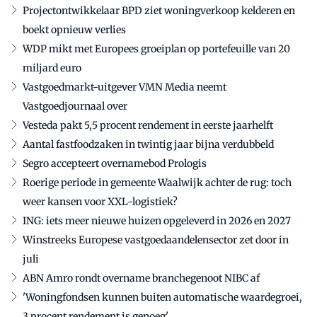
Projectontwikkelaar BPD ziet woningverkoop kelderen en
boekt opnieuw verlies
WDP mikt met Europees groeiplan op portefeuille van 20
miljard euro
Vastgoedmarkt-uitgever VMN Media neemt
Vastgoedjournaal over
Vesteda pakt 5,5 procent rendement in eerste jaarhelft
Aantal fastfoodzaken in twintig jaar bijna verdubbeld
Segro accepteert overnamebod Prologis
Roerige periode in gemeente Waalwijk achter de rug: toch
weer kansen voor XXL-logistiek?
ING: iets meer nieuwe huizen opgeleverd in 2026 en 2027
Winstreeks Europese vastgoedaandelensector zet door in
juli
ABN Amro rondt overname branchegenoot NIBC af
'Woningfondsen kunnen buiten automatische waardegroei,
3 procent rendement is genoeg'