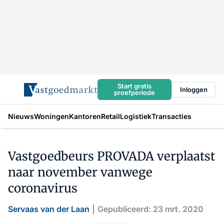
Start gratis
Inloggen
proefperiode
Nieuws
Woningen
Kantoren
Retail
Logistiek
Transacties
Vastgoedbeurs PROVADA verplaatst
naar november vanwege
coronavirus
Servaas van der Laan
Gepubliceerd: 23 mrt. 2020