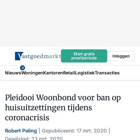
Start gratis
Inloggen
proefperiode
3
Nieuws
Woningen
Kantoren
Retail
Logistiek
Transacties
Pleidooi Woonbond voor ban op
huisuitzettingen tijdens
coronacrisis
Robert Paling
Gepubliceerd: 17 mrt. 2020
Gewijzigd: 23 mrt. 2020