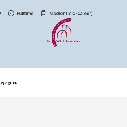
O
Fulltime
Medior (mid-career)
repagina
.