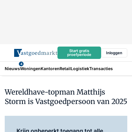
Start gratis
Inloggen
proefperiode
4
Nieuws
Woningen
Kantoren
Retail
Logistiek
Transacties
Wereldhave-topman Matthijs
Storm is Vastgoedpersoon van 2025
Log in
om dit artikel te lezen.
Krijg onbeperkt toegang tot alle