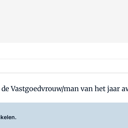
or de Vastgoedvrouw/man van het jaar 
Log in
om dit artikel te lezen.
ikelen.