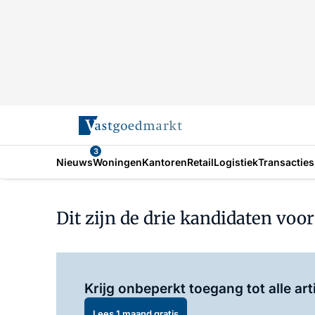
3
Nieuws
Woningen
Kantoren
Retail
Logistiek
Transacties
Dit zijn de drie kandidaten vo
Krijg onbeperkt toegang tot alle art
Lees 1 maand gratis