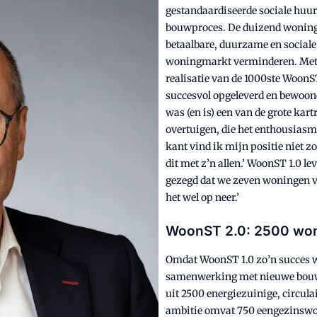
gestandaardiseerde sociale huur
bouwproces. De duizend woningen
betaalbare, duurzame en sociale
woningmarkt verminderen. Met s
realisatie van de 1000ste WoonS
succesvol opgeleverd en bewoond.
was (en is) een van de grote kar
overtuigen, die het enthousiasm
kant vind ik mijn positie niet zo
dit met z’n allen.’ WoonST 1.0 l
gezegd dat we zeven woningen v
het wel op neer.’
WoonST 2.0: 2500 wo
Omdat WoonST 1.0 zo’n succes was
samenwerking met nieuwe bouw
uit 2500 energiezuinige, circu
ambitie omvat 750 eengezinswon