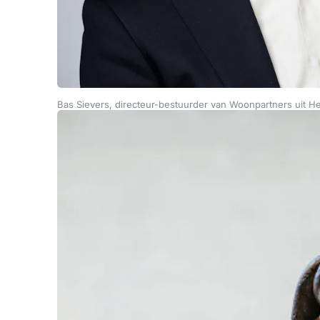
Bas Sievers, directeur-bestuurder van Woonpartners uit 