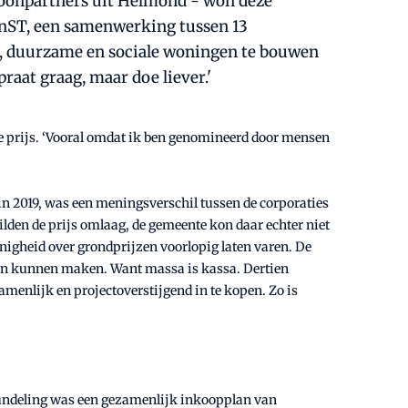
 Woonpartners uit Helmond - won deze
oonST, een samenwerking tussen 13
re, duurzame en sociale woningen te bouwen
raat graag, maar doe liever.'
 de prijs. ‘Vooral omdat ik ben genomineerd door mensen
in 2019, was een meningsverschil tussen de corporaties
den de prijs omlaag, de gemeente kon daar echter niet
enigheid over grondprijzen voorlopig laten varen. De
den kunnen maken. Want massa is kassa. Dertien
menlijk en projectoverstijgend in te kopen. Zo is
bundeling was een gezamenlijk inkoopplan van