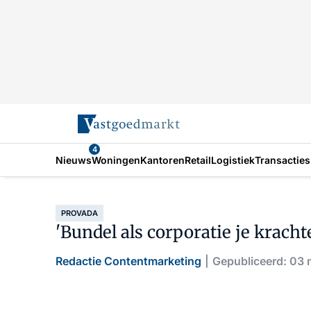
4
Nieuws
Woningen
Kantoren
Retail
Logistiek
Transacties
PROVADA
'Bundel als corporatie je krachte
Redactie Contentmarketing
Gepubliceerd: 03 