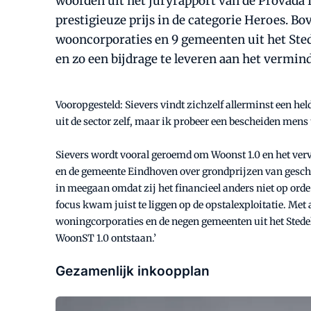
woorden uit het juryrapport van de Provada 
prestigieuze prijs in de categorie Heroes. B
wooncorporaties en 9 gemeenten uit het Sted
en zo een bijdrage te leveren aan het vermin
Vooropgesteld: Sievers vindt zichzelf allerminst een he
uit de sector zelf, maar ik probeer een bescheiden mens 
Sievers wordt vooral geroemd om Woonst 1.0 en het verv
en de gemeente Eindhoven over grondprijzen van geschi
in meegaan omdat zij het financieel anders niet op orde
focus kwam juist te liggen op de opstalexploitatie. M
woningcorporaties en de negen gemeenten uit het Stedel
WoonST 1.0 ontstaan.’
Gezamenlijk inkoopplan