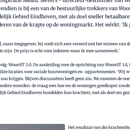
Inspiratie Award. Sievers - directeur-bestuurder van
ovendien is hij een van de bestuurlijke trekkers van W
elijk Gebied Eindhoven, met als doel sneller betaalba
deren van de krapte op de woningmarkt. Het wérkt. 'Ik p
ld, maar toegegeven: hij voelt zich zeer vereerd met het winnen van
te zijn. De prijs is echt voor iedereen waar ik mee samenwerk.’
olg: WoonST 2.0. De aanleiding voor de oprichting van WoonST 1.0, 
kte locaties voor sociale huurwoningen en -appartementen. ‘Wij wil
 zou krijgen. Blijven discussiëren heeft geen zin. We moesten de on
et andere woorden: de vraag rees hoe we de woningen goedkoper zou
ijk Gebied Eindhoven bundelden hun krachten, met als doel om geza
Het resultaat van die krachten