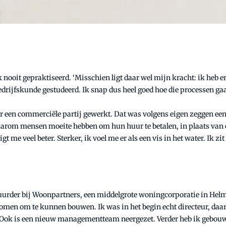
nooit gepraktiseerd. ‘Misschien ligt daar wel mijn kracht: ik heb e
drijfskunde gestudeerd. Ik snap dus heel goed hoe die processen ga
or een commerciële partij gewerkt. Dat was volgens eigen zeggen een l
arom mensen moeite hebben om hun huur te betalen, in plaats van e
me veel beter. Sterker, ik voel me er als een vis in het water. Ik zit 
estuurder bij Woonpartners, een ­middelgrote woningcorporatie in H
genomen om te kunnen bouwen. Ik was in het begin echt directeur, daar
 Ook is een nieuw managementteam neergezet. ­Verder heb ik gebouwd