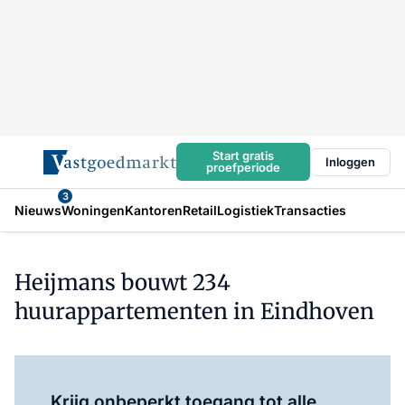
Start gratis
Inloggen
proefperiode
3
Nieuws
Woningen
Kantoren
Retail
Logistiek
Transacties
Heijmans bouwt 234
huurappartementen in Eindhoven
Log in
om dit artikel te lezen.
Krijg onbeperkt toegang tot alle