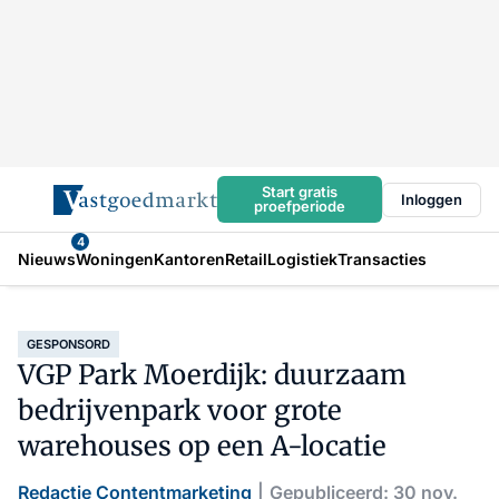
Start gratis
Inloggen
proefperiode
4
Nieuws
Woningen
Kantoren
Retail
Logistiek
Transacties
GESPONSORD
VGP Park Moerdijk: duurzaam
bedrijvenpark voor grote
warehouses op een A-locatie
Redactie Contentmarketing
Gepubliceerd: 30 nov.