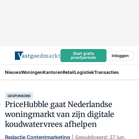
Start gratis
Inloggen
proefperiode
Nieuws
Woningen
Kantoren
Retail
Logistiek
Transacties
GESPONSORD
PriceHubble gaat Nederlandse
woningmarkt van zijn digitale
koudwatervrees afhelpen
Redactie Contentmarketing
Gepubliceerd: 27 jun.