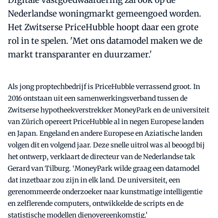
Digitale vastgoedwaardering zal ook op de
Nederlandse woningmarkt gemeengoed worden.
Het Zwitserse PriceHubble hoopt daar een grote
rol in te spelen. 'Met ons datamodel maken we de
markt transparanter en duurzamer.'
Als jong proptechbedrijf is PriceHubble verrassend groot. In
2016 ontstaan uit een samenwerkingsverband tussen de
Zwitserse hypotheekverstrekker MoneyPark en de universiteit
van Zürich opereert PriceHubble al in negen Europese landen
en Japan. Engeland en andere Europese en Aziatische landen
volgen dit en volgend jaar. Deze snelle uitrol was al beoogd bij
het ontwerp, verklaart de directeur van de Nederlandse tak
Gerard van Tilburg. ‘MoneyPark wilde graag een datamodel
dat inzetbaar zou zijn in elk land. De universiteit, een
gerenommeerde onderzoeker naar kunstmatige intelligentie
en zelflerende computers, ontwikkelde de scripts en de
statistische modellen dienovereenkomstig.’