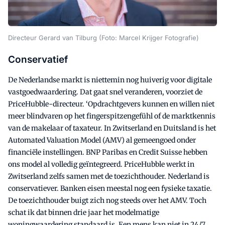
Directeur Gerard van Tilburg (Foto: Marcel Krijger Fotografie)
Conservatief
De Nederlandse markt is niettemin nog huiverig voor digitale
vastgoedwaardering. Dat gaat snel veranderen, voorziet de
PriceHubble-directeur. ‘Opdrachtgevers kunnen en willen niet
meer blindvaren op het fingerspitzengefühl of de marktkennis
van de makelaar of taxateur. In Zwitserland en Duitsland is het
Automated Valuation Model (AMV) al gemeengoed onder
financiële instellingen. BNP Paribas en Credit Suisse hebben
ons model al volledig geïntegreerd. PriceHubble werkt in
Zwitserland zelfs samen met de toezichthouder. Nederland is
conservatiever. Banken eisen meestal nog een fysieke taxatie.
De toezichthouder buigt zich nog steeds over het AMV. Toch
schat ik dat binnen drie jaar het modelmatige
woningwaardering standaard is. Een mens kan niet in 24/7