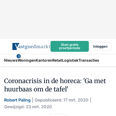
Start gratis
Inloggen
proefperiode
3
Nieuws
Woningen
Kantoren
Retail
Logistiek
Transacties
Coronacrisis in de horeca: 'Ga met
huurbaas om de tafel'
Robert Paling
Gepubliceerd: 17 mrt. 2020
Gewijzigd: 23 mrt. 2020