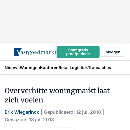
Start gratis
Inloggen
proefperiode
Nieuws
Woningen
Kantoren
Retail
Logistiek
Transacties
Oververhitte woningmarkt laat
zich voelen
Erik Wiegerinck
Gepubliceerd: 12 jul. 2018
Gewijzigd: 13 jul. 2018