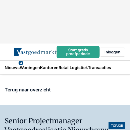
Start gratis
Inloggen
proefperiode
4
Nieuws
Woningen
Kantoren
Retail
Logistiek
Transacties
Terug naar overzicht
Senior Projectmanager
TOPJOB