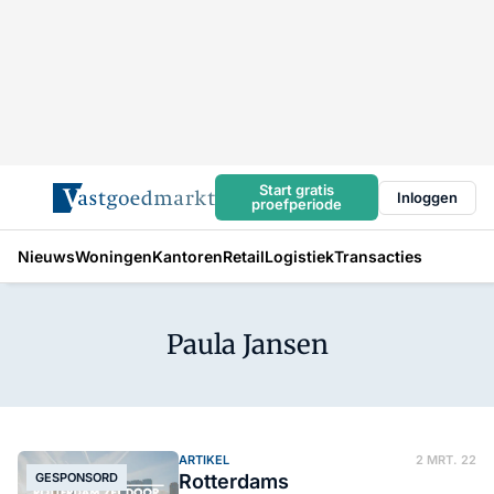
Start gratis
Inloggen
proefperiode
Nieuws
Woningen
Kantoren
Retail
Logistiek
Transacties
Paula Jansen
ARTIKEL
2 MRT. 22
GESPONSORD
Rotterdams