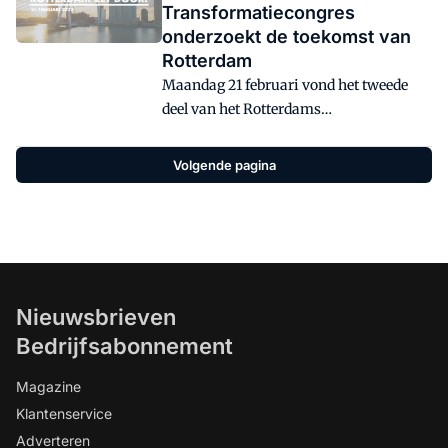
Transformatiecongres
onderzoekt de toekomst van
Rotterdam
Maandag 21 februari vond het tweede
deel van het Rotterdams
Transformatiecongres plaats. Het online
congres zoomde in op gebouw- en
Volgende pagina
gebiedstransformatie en innovatie in de
stad Rotterdam. Ontwikkelaars,
architecten, gemeente en ondernemers
kwamen bij elkaar om te inspireren en
te discussiëren over de toekomst van
Rotterdam.
Nieuwsbrieven
Bedrijfsabonnement
Magazine
Klantenservice
Adverteren