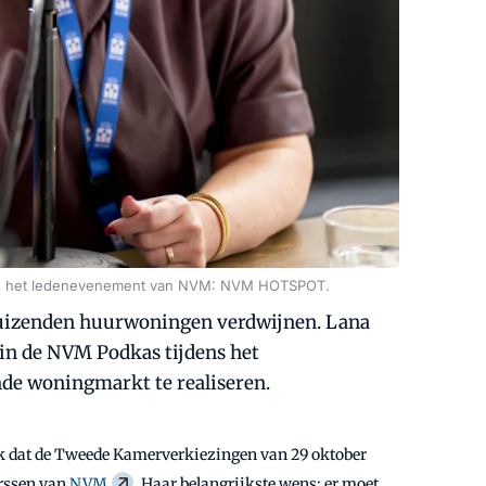
dens het ledenevenement van NVM: NVM HOTSPOT.
 duizenden huurwoningen verdwijnen. Lana
in de NVM Podkas tijdens het
de woningmarkt te realiseren.
lijk dat de Tweede Kamerverkiezingen van 29 oktober
rssen van
NVM
. Haar belangrijkste wens: er moet