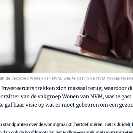
er van de vakgroep Wonen van NVM, was te gast in de NVM Podkas tij
 Investeerders trekken zich massaal terug, waardoor
oorzitter van de vakgroep Wonen van NVM, was te gast 
af haar visie op wat er moet gebeuren om een gezon
 hun standpunten over de woningmarkt (her)definiëren. Het is duide
en dan ook de hoofdmoot van het Podkas-gesprek met Goutsmits-Ge