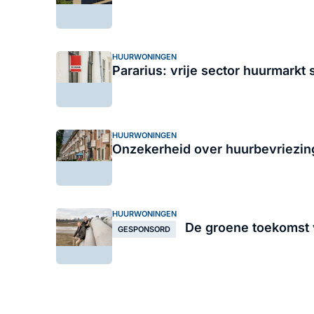
HUURWONINGEN
Pararius: vrije sector huurmarkt 
HUURWONINGEN
Onzekerheid over huurbevriezing
HUURWONINGEN
De groene toekomst v
GESPONSORD