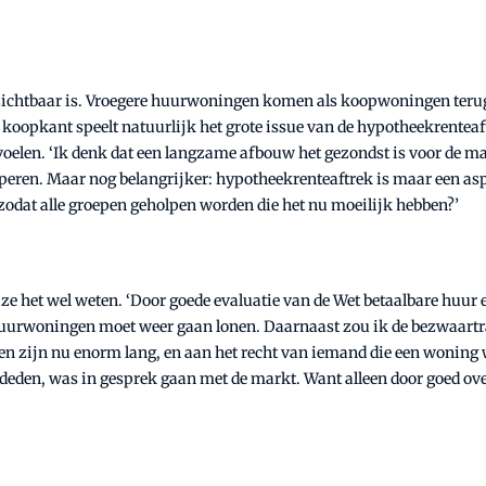
’ zichtbaar is. Vroegere huurwoningen komen als koopwoningen terug
 koopkant speelt natuurlijk het grote issue van de hypotheekrenteaftr
 voelen. ‘Ik denk dat een langzame afbouw het gezondst is voor de mar
peren. Maar nog belangrijker: hypotheekrenteaftrek is maar een aspe
 zodat alle groepen geholpen worden die het nu moeilijk hebben?’
u ze het wel weten. ‘Door goede evaluatie van de Wet betaalbare huur e
 huurwoningen moet weer gaan lonen. Daarnaast zou ik de bezwaart
n zijn nu enorm lang, en aan het recht van iemand die een woning w
d deden, was in gesprek gaan met de markt. Want alleen door goed ove