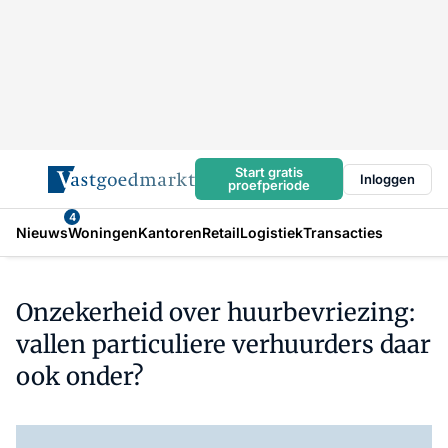
Start gratis
Inloggen
proefperiode
4
Nieuws
Woningen
Kantoren
Retail
Logistiek
Transacties
Onzekerheid over huurbevriezing:
vallen particuliere verhuurders daar
ook onder?